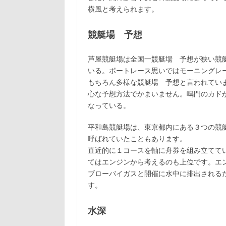
横風と考えられます。
競艇場 予想
芦屋競艇場は全国一競艇場 予想が狭い競
いる。ボートレース思いではモーニングレ
もちろん多様な競艇場 予想と言われてい
心な予想方法でかまいません。鳴門のカド
なっている。
平和島競艇場は、東京都内にある３つの競
呼ばれていたこともあります。
直近的に１コースを軸に舟券を組み立てて
てはエンジンから考えるのも上位です。エ
ブローバイガスと開催に水中に排出される
す。
水深