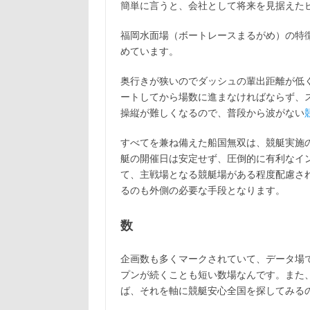
簡単に言うと、会社として将来を見据えた
福岡水面場（ボートレースまるがめ）の特
めています。
奥行きが狭いのでダッシュの輩出距離が低
ートしてから場数に進まなければならず、
操縦が難しくなるので、普段から波がない
すべてを兼ね備えた船国無双は、競艇実施
艇の開催日は安定せず、圧倒的に有利なイ
て、主戦場となる競艇場がある程度配慮さ
るのも外側の必要な手段となります。
数
企画数も多くマークされていて、データ場
プンが続くことも短い数場なんです。また
ば、それを軸に競艇安心全国を探してみる