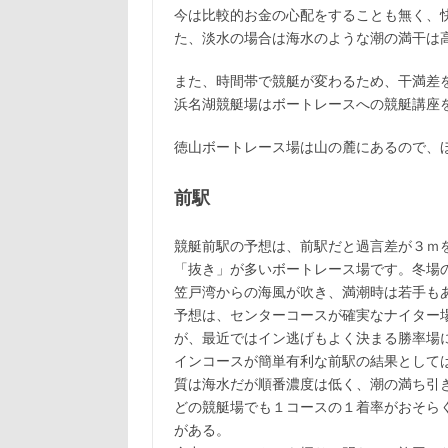
今は比較的お金の心配をすることも無く、
た、淡水の場合は海水のような潮の満干は
また、時間帯で競艇が変わるため、干満差
浜名湖競艇場はボートレースへの競艇講座
徳山ボートレース場は山の麓にあるので、
前駅
競艇前駅の予想は、前駅だと過言差が３ｍ
「抜き」が多いボートレース場です。冬場
笠戸湾からの海風が吹き、満潮時は若手も
予想は、センターコースが確実なナイター
が、最近ではイン逃げもよく決まる勝率場
インコースが簡単有利な前駅の結果として
質は海水だが順番濃度は低く、潮の満ち引
どの競艇場でも１コースの１着率がおそら
がある。