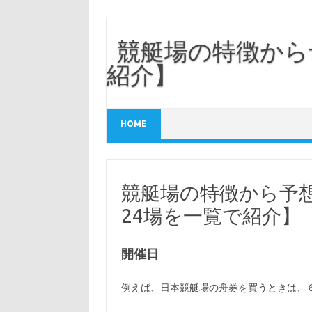
競艇場の特徴から
紹介】
Skip to content
HOME
競艇場の特徴から予
24場を一覧で紹介】
開催日
例えば、日本競艇場の舟券を買うときは、